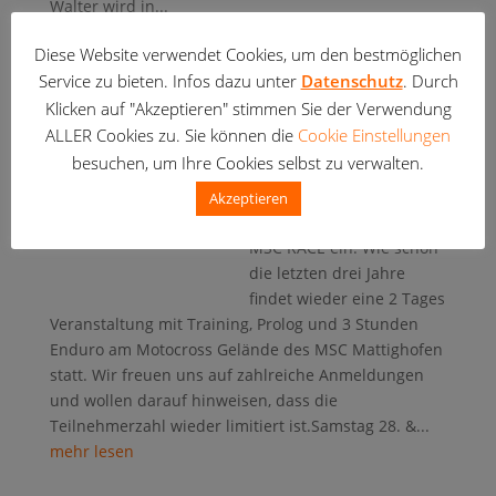
Walter wird in...
mehr lesen
Diese Website verwendet Cookies, um den bestmöglichen
Service zu bieten. Infos dazu unter
Datenschutz
. Durch
MSC Mattighofen Race
Klicken auf "Akzeptieren" stimmen Sie der Verwendung
2024
ALLER Cookies zu. Sie können die
Cookie Einstellungen
Juli 24, 2024
|
Events
,
besuchen, um Ihre Cookies selbst zu verwalten.
News
Der MSC Mattighofen lädt
Akzeptieren
recht herzlich zum vierten
MSC RACE ein. Wie schon
die letzten drei Jahre
findet wieder eine 2 Tages
Veranstaltung mit Training, Prolog und 3 Stunden
Enduro am Motocross Gelände des MSC Mattighofen
statt. Wir freuen uns auf zahlreiche Anmeldungen
und wollen darauf hinweisen, dass die
Teilnehmerzahl wieder limitiert ist.Samstag 28. &...
mehr lesen