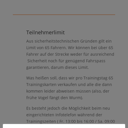
Teilnehmerlimit
Aus sicherheitstechnischen Gründen gilt ein
Limit von 65 Fahrern. Wir können bei über 65
Fahrer auf der Strecke weder für ausreichend
Sicherheit noch für genügend Fahrspass
garantieren, darum dieses Limit.
Was heißen soll, dass wir pro Trainingstag 65
Trainingskarten verkaufen und alle die dann
kommen leider abweisen müssen (also, der
frühe Vogel fängt den Wurm).
Es besteht jedoch die Möglichkeit beim neu
eingerichteten Infotelefon während der
Trainingszeiten ( Fr. 13:00 bis 16:00 / Sa. 09:00
bis 14:00 ) anzurufen, und sich zu informieren