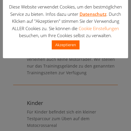
ob es für spätentschlossene noch Sinn macht,
Diese Website verwendet Cookies, um den bestmöglichen
sich auf den Weg zu machen.
Service zu bieten. Infos dazu unter
Datenschutz
. Durch
Klicken auf "Akzeptieren" stimmen Sie der Verwendung
ALLER Cookies zu. Sie können die
Cookie Einstellungen
besuchen, um Ihre Cookies selbst zu verwalten.
Kurse
Akzeptieren
Wir sind kein Anbieter von Kursen und
verleihen auch keine Motorräder. Wir stellen
nur das Trainingsgelände zu den genannten
Trainingszeiten zur Verfügung
Kinder
Für Kinder befindet sich ein kleiner
Testparcour zum Üben auf dem
Motocrossareal