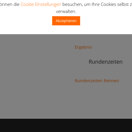
önnen die
Cookie Einstellungen
besuchen, um Ihre Cookies selbst 
verwalten.
Ergebnis
Akzeptieren
E -Junior
Ergebnis
Rundenzeiten
Rundenzeiten Rennen