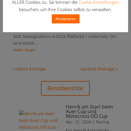
ALLER Cookies zu. Sie können die
Cookie Einstellungen
Staatsmeisterschaftsrenn
besuchen, um Ihre Cookies selbst zu verwalten.
en in Sollern statt. Parallel dazu veranstalten wir das
MSC Race 2.0, ein weiteres 2-Stunden Rennen, das
Akzeptieren
auch für Fahrer offen ist, die nicht an der ÖM
teilnehmen. 28. Juni 2025Motocross- Gelände des
MSC Mattighofenin A-5223 Pfaffstätt / SollernVor Ort
sind KEINE...
mehr lesen
« Ältere Einträge
Nächste Einträge »
Rennberichte
Henrik am Start beim
Auer Cup und
Motocross OÖ Cup
Apr. 21, 2026
|
Racing
Für Henrik Kortoletzky