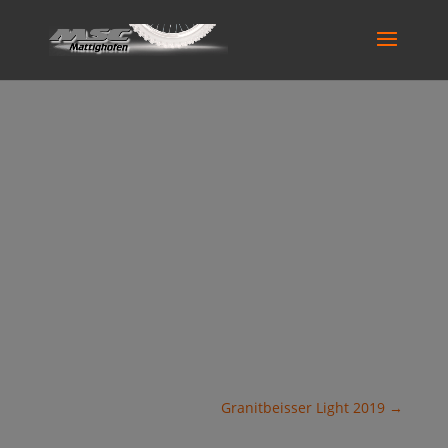
Snowspeedhill Race
2019
Eberschwang OÖ
2019-03-07
Granitbeisser Light 2019
→