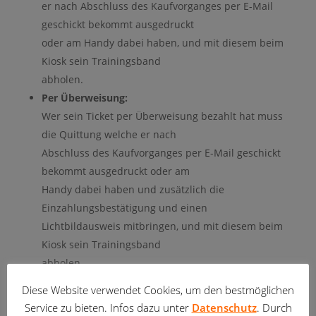
er nach Abschluss des Kaufvorganges per E-Mail
geschickt bekommt ausgedruckt
oder am Handy dabei haben, und mit diesem beim
Kiosk sein Trainingsband
abholen.
Per Überweisung:
Wer sein Ticket per Überweisung bezahlt hat muss
die Quittung welche er nach
Abschluss des Kaufvorganges per E-Mail geschickt
bekommt ausgedruckt oder am
Handy dabei haben und zusätzlich die
Einzahlungsbestätigung und einen
Lichtbildausweis mitbringen, und mit diesem beim
Kiosk sein Trainingsband
abholen.
Diese Website verwendet Cookies, um den bestmöglichen
Es wird bis auf weiteres der Kiosk nicht geöffnet und
Service zu bieten. Infos dazu unter
Datenschutz
. Durch
es gibt nichts zu Essen und auch nichts zu