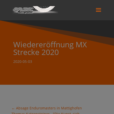
Wiedereröffnung MX
Strecke 2020
2020-05-03
←
Absage Enduromasters in Mattighofen
Thomas Katzensteiner - "Die Kunst, sich