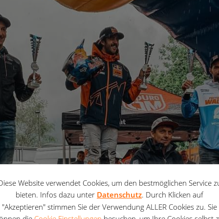
Diese Website verwendet Cookies, um den bestmöglichen Service z
bieten. Infos dazu unter
Datenschutz
. Durch Klicken auf
"Akzeptieren" stimmen Sie der Verwendung ALLER Cookies zu. Sie
önnen die
Cookie Einstellungen
besuchen, um Ihre Cookies selbst 