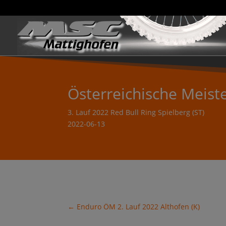
Österreichische Meist
3. Lauf 2022 Red Bull Ring Spielberg (ST)
2022-06-13
←
Enduro ÖM 2. Lauf 2022 Althofen (K)