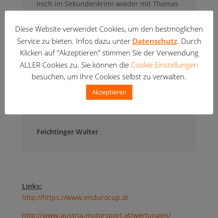
mich im Sekundenkrimi wieder mit Thomas
Reichhold und fuhr diese mal den zweiten
Platz ein. Michael wurde nach zwei
Diese Website verwendet Cookies, um den bestmöglichen
gefahrenen Sonderprüfungen zum
Service zu bieten. Infos dazu unter
Datenschutz
. Durch
Aufgeben gezwungen, mit einer
Klicken auf "Akzeptieren" stimmen Sie der Verwendung
gebrochenen großen Zehe.
ALLER Cookies zu. Sie können die
Cookie Einstellungen
Prolog Walter Platz 1
besuchen, um Ihre Cookies selbst zu verwalten.
Prolog Michael Platz 3
Akzeptieren
LG Walter u Michael
Feichtinger Walter
Links:
http://https://www.endurocup.at
http://www.austria-motorsport.at/wertungen/