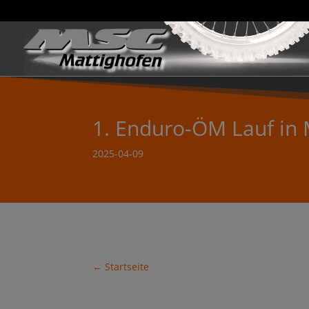
1. Enduro-ÖM Lauf in
2025-04-09
←
Startseite